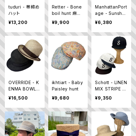
tuduri - 帯締め
Retter - Bone
ManhattanPort
ハット
boil hunt 麻ハ
age - Sunsha
ンチング 日本製
de Hat 撥水
¥13,200
¥9,900
¥6,380
アドベンチャー
ハット
OVERRIDE - K
ikhtiart - Baby
Schott - LINEN
ENMA BOWLE
Paisley hunt
MIX STRIPE C
R
AP 麻素材
¥16,500
¥9,680
¥9,350
日本製