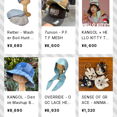
Retter - Wash
7union - P.F.
KANGOL × HE
er Boil Hunt 日
T.F MESH
LLO KITTY TR
本製
UCKER MESH
¥9,680
¥6,600
¥6,600
CAP
KANGOL - Den
OVERRIDE - O
SENSE OF GR
im Mashup Bu
GC LACE HEA
ACE - ANIMAL
cket デニムバ
DSCARF SG
HAT FOLDER
¥8,690
¥6,930
¥1,320
ケットハット