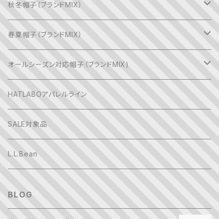
秋冬帽子（ブランドMIX）
CAP系
春夏帽子（ブランドMIX）
バケットハット系
CAP系
オールシーズン対応帽子（ブランドMIX)
ベレー帽系
バケットハット系
CAP系
HATLABOアパレルライン
キャスケット系
ベレー帽系
バケットハット系
SALE対象品
ハンチング系
キャスケット系
ハンチング系
L.L.Bean
ニット帽系
ハンチング系
キャスケット系
BLOG
フェルトハット系
ニット帽系