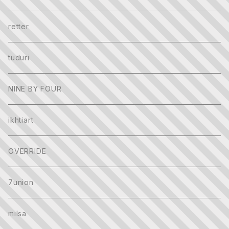
ハンチング
retter
バケットハット＆ベル型
tuduri
CAP
NINE BY FOUR
キャスケット＆ベレー帽
ikhtiart
ニット帽＆フライトキャップ
OVERRIDE
その他HAT系
7union
milsa