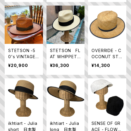
STETSON -5
STETSON FL
OVERRIDE - C
0's VINTAGE P
AT WHIPPET
OCONUT STR
APER BRAID H
SE656 つば広
AW OPTIMO
¥20,900
¥36,300
¥14,300
AT SE813
パナマハット
ikhtiart - Julia
ikhtiart - Julia
SENSE OF GR
short 日本製
long 日本製
ACE - FLOWE